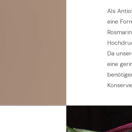
Als Antio
eine Form
Rosmarin
Hochdruc
Da unser
eine ger
benötige
Konservie