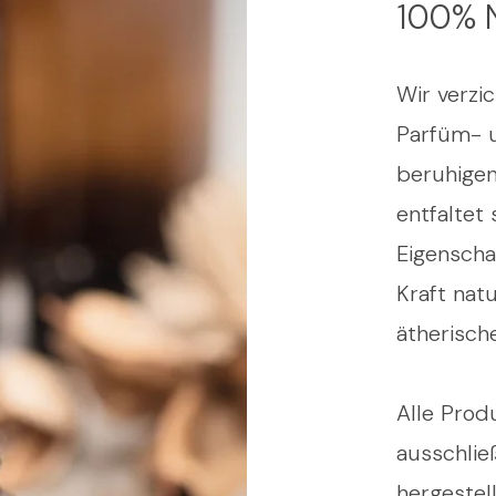
100% N
Wir verzi
Parfüm- u
beruhigen
entfaltet 
Eigenscha
Kraft natu
ätherische
Alle Prod
ausschlie
hergestel