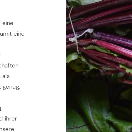
 eine
amit eine
r
r
chaften
 als
t genug.
s
d ihrer
unsere