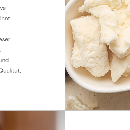
ive
öhnt.
eser
,
 und
Qualität,