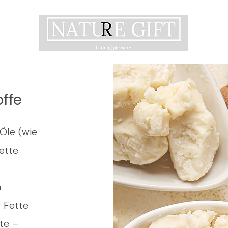
ffe
Öle (wie
Fette
n
 Fette
te –