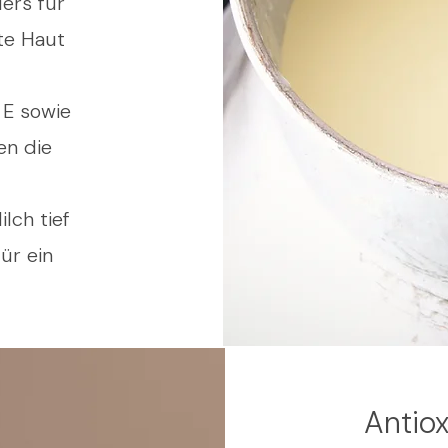
ers für
te Haut
 E sowie
en die
ilch tief
ür ein
Antiox