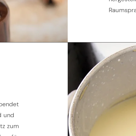
Raumspray
spendet
nd und
atz zum