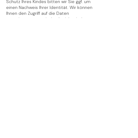
Schutz Ihres Kindes bitten wir Sie ggf. um
einen Nachweis Ihrer Identität. Wir können
Ihnen den Zugriff auf die Daten
verweigern, wenn wir der Ansicht sind,
dass Ihre Identität fraglich ist. Bitte
beachten Sie, dass bestimmte Daten
aufgrund anderer gesetzlicher
Verpflichtungen nicht gelöscht werden
können.
Kategorie: Immer
Wir verwenden Ihre personenbezogenen
Daten nur für die in der
Datenschutzrichtlinie festgelegten
Zwecke und nur, wenn wir davon
überzeugt sind, dass:
die Verwendung Ihrer
personenbezogenen Daten erforderlich
ist, um einen Vertrag zu erfüllen oder zu
schließen (z. B. um Ihnen die Dienste
selbst oder Kundenbetreuung bzw.
technischen Support bereitzustellen);
die Verwendung Ihrer
personenbezogenen Daten notwendig