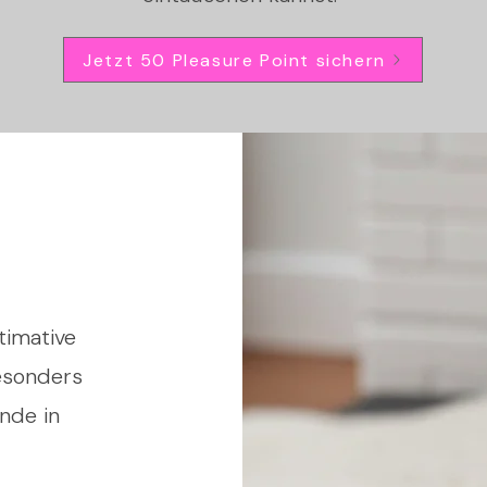
Jetzt 50 Pleasure Point sichern
timative
esonders
nde in