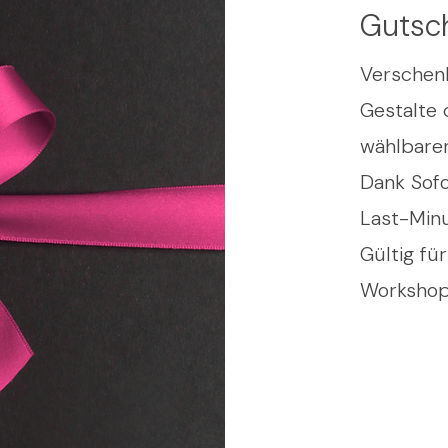
Gutsc
Verschenk
Gestalte 
wählbare
Dank Sofo
Last-Minu
Gültig fü
Workshop