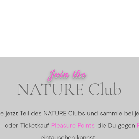
Join the
NATURE Club
e jetzt Teil des NATURE Clubs und sammle bei 
- oder Ticketkauf
Pleasure Points
, die Du gegen
eintauschen kannst.