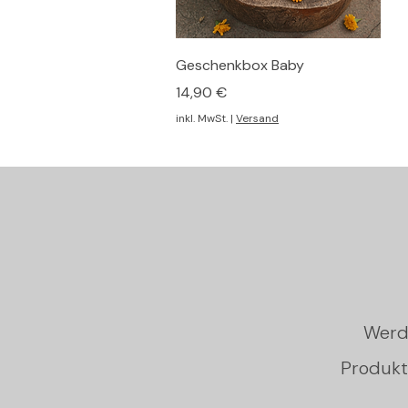
Schnellansicht
Geschenkbox Baby
Preis
14,90 €
inkl. MwSt.
|
Versand
Werd
Produkt