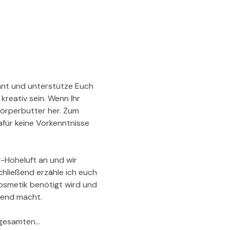
önnt und unterstütze Euch 
reativ sein. Wenn Ihr 
örperbutter her. Zum 
ür keine Vorkenntnisse 
-Hoheluft an und wir 
hließend erzähle ich euch 
kosmetik benötigt wird und 
nend macht.
 gesamten…