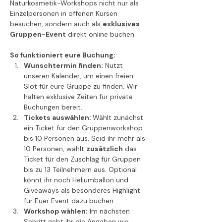
Naturkosmetik-Workshops nicht nur als 
Einzelpersonen in offenen Kursen 
besuchen, sondern auch als 
exklusives 
Gruppen-Event
 direkt online buchen.
So funktioniert eure Buchung:
Wunschtermin finden:
 Nutzt 
unseren Kalender, um einen freien 
Slot für eure Gruppe zu finden. Wir 
halten exklusive Zeiten für private 
Buchungen bereit.
Tickets auswählen: 
Wählt zunächst 
ein Ticket für den Gruppenworkshop 
bis 10 Personen aus. Seid ihr mehr als 
10 Personen, wählt 
zusätzlich
 das 
Ticket für den Zuschlag für Gruppen 
bis zu 13 Teilnehmern aus. Optional 
könnt ihr noch Heliumballon und 
Giveaways als besonderes Highlight 
für Euer Event dazu buchen.
Workshop wählen:
 Im nächsten 
Schritt gebt ihr die Angaben wie 