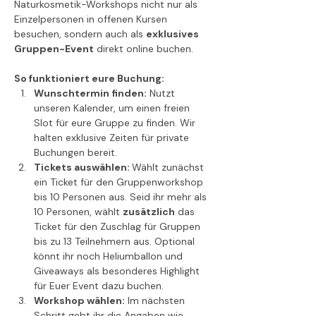
Naturkosmetik-Workshops nicht nur als 
Einzelpersonen in offenen Kursen 
besuchen, sondern auch als 
exklusives 
Gruppen-Event
 direkt online buchen.
So funktioniert eure Buchung:
Wunschtermin finden:
 Nutzt 
unseren Kalender, um einen freien 
Slot für eure Gruppe zu finden. Wir 
halten exklusive Zeiten für private 
Buchungen bereit.
Tickets auswählen: 
Wählt zunächst 
ein Ticket für den Gruppenworkshop 
bis 10 Personen aus. Seid ihr mehr als 
10 Personen, wählt 
zusätzlich
 das 
Ticket für den Zuschlag für Gruppen 
bis zu 13 Teilnehmern aus. Optional 
könnt ihr noch Heliumballon und 
Giveaways als besonderes Highlight 
für Euer Event dazu buchen.
Workshop wählen:
 Im nächsten 
Schritt gebt ihr die Angaben wie 