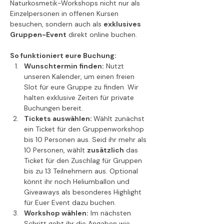
Naturkosmetik-Workshops nicht nur als 
Einzelpersonen in offenen Kursen 
besuchen, sondern auch als 
exklusives 
Gruppen-Event
 direkt online buchen.
So funktioniert eure Buchung:
Wunschtermin finden:
 Nutzt 
unseren Kalender, um einen freien 
Slot für eure Gruppe zu finden. Wir 
halten exklusive Zeiten für private 
Buchungen bereit.
Tickets auswählen: 
Wählt zunächst 
ein Ticket für den Gruppenworkshop 
bis 10 Personen aus. Seid ihr mehr als 
10 Personen, wählt 
zusätzlich
 das 
Ticket für den Zuschlag für Gruppen 
bis zu 13 Teilnehmern aus. Optional 
könnt ihr noch Heliumballon und 
Giveaways als besonderes Highlight 
für Euer Event dazu buchen.
Workshop wählen:
 Im nächsten 
Schritt gebt ihr die Angaben wie 