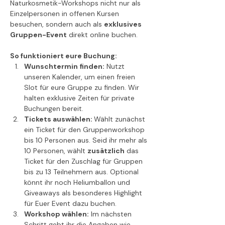
Naturkosmetik-Workshops nicht nur als 
Einzelpersonen in offenen Kursen 
besuchen, sondern auch als 
exklusives 
Gruppen-Event
 direkt online buchen.
So funktioniert eure Buchung:
Wunschtermin finden:
 Nutzt 
unseren Kalender, um einen freien 
Slot für eure Gruppe zu finden. Wir 
halten exklusive Zeiten für private 
Buchungen bereit.
Tickets auswählen: 
Wählt zunächst 
ein Ticket für den Gruppenworkshop 
bis 10 Personen aus. Seid ihr mehr als 
10 Personen, wählt 
zusätzlich
 das 
Ticket für den Zuschlag für Gruppen 
bis zu 13 Teilnehmern aus. Optional 
könnt ihr noch Heliumballon und 
Giveaways als besonderes Highlight 
für Euer Event dazu buchen.
Workshop wählen:
 Im nächsten 
Schritt gebt ihr die Angaben wie 